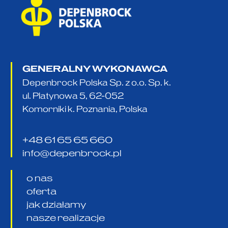
GENERALNY WYKONAWCA
Depenbrock Polska Sp. z o.o. Sp. k.
ul. Platynowa 5, 62-052
Komorniki k. Poznania, Polska
+48 61 65 65 660
info@depenbrock.pl
o nas
oferta
jak działamy
nasze realizacje