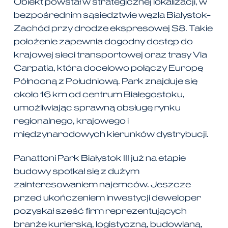
Obiekt powstał w strategicznej lokalizacji, w
bezpośrednim sąsiedztwie węzła Białystok-
Zachód przy drodze ekspresowej S8. Takie
położenie zapewnia dogodny dostęp do
krajowej sieci transportowej oraz trasy Via
Carpatia, która docelowo połączy Europę
Północną z Południową. Park znajduje się
około 16 km od centrum Białegostoku,
umożliwiając sprawną obsługę rynku
regionalnego, krajowego i
międzynarodowych kierunków dystrybucji.
Panattoni Park Białystok III już na etapie
budowy spotkał się z dużym
zainteresowaniem najemców. Jeszcze
przed ukończeniem inwestycji deweloper
pozyskał sześć firm reprezentujących
branże kurierską, logistyczną, budowlaną,