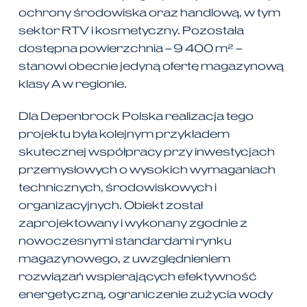
ochrony środowiska oraz handlową, w tym
sektor RTV i kosmetyczny. Pozostała
dostępna powierzchnia – 9 400 m² –
stanowi obecnie jedyną ofertę magazynową
klasy A w regionie.
Dla Depenbrock Polska realizacja tego
projektu była kolejnym przykładem
skutecznej współpracy przy inwestycjach
przemysłowych o wysokich wymaganiach
technicznych, środowiskowych i
organizacyjnych. Obiekt został
zaprojektowany i wykonany zgodnie z
nowoczesnymi standardami rynku
magazynowego, z uwzględnieniem
rozwiązań wspierających efektywność
energetyczną, ograniczenie zużycia wody