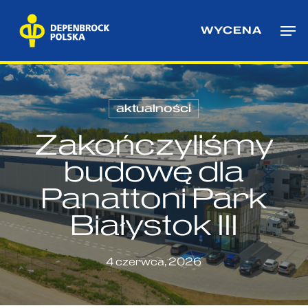
Skip
Me
to
WYCENA
main
content
aktualności
Zakończyliśmy
budowę dla
Panattoni Park
Białystok III
4 czerwca, 2026