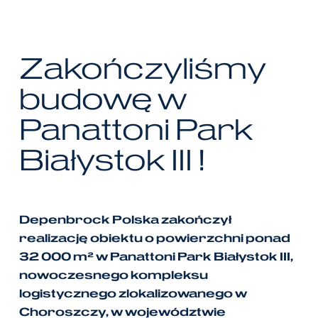
Zakończyliśmy
budowę
w
Panattoni
Park
Białystok
III
!
Depenbrock Polska zakończył
realizację obiektu o powierzchni ponad
32 000 m² w Panattoni Park Białystok III,
nowoczesnego kompleksu
logistycznego zlokalizowanego w
Choroszczy, w województwie