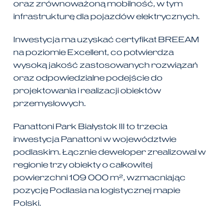
oraz zrównoważoną mobilność, w tym
infrastrukturę dla pojazdów elektrycznych.
Inwestycja ma uzyskać certyfikat BREEAM
na poziomie Excellent, co potwierdza
wysoką jakość zastosowanych rozwiązań
oraz odpowiedzialne podejście do
projektowania i realizacji obiektów
przemysłowych.
Panattoni Park Białystok III to trzecia
inwestycja Panattoni w województwie
podlaskim. Łącznie deweloper zrealizował w
regionie trzy obiekty o całkowitej
powierzchni 109 000 m², wzmacniając
pozycję Podlasia na logistycznej mapie
Polski.