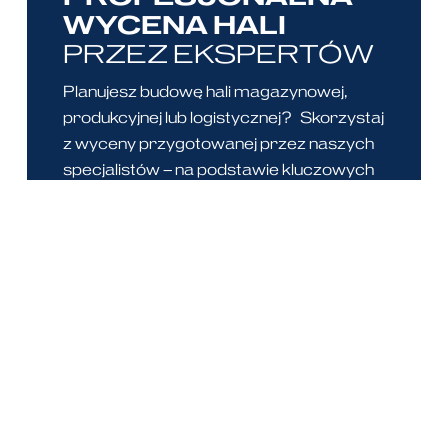
WYCENA HALI
PRZEZ EKSPERTÓW
Planujesz budowę hali magazynowej,
produkcyjnej lub logistycznej? Skorzystaj
z wyceny przygotowanej przez naszych
specjalistów – na podstawie kluczowych
parametrów inwestycji przedstawimy Ci
rzetelne i kompleksowe opracowanie.
Dzięki temu zyskujesz:
szacunkowy koszt realizacji
inwestycji
możliwość dostosowania konstrukcji
i wyposażenia do indywidualnych
potrzeb
przesłanie zapytania bezpośrednio