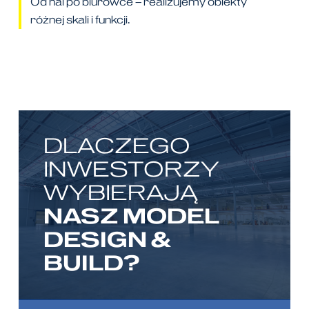
Od hal po biurowce – realizujemy obiekty
różnej skali i funkcji.
DLACZEGO
INWESTORZY
WYBIERAJĄ
NASZ MODEL
DESIGN &
BUILD?