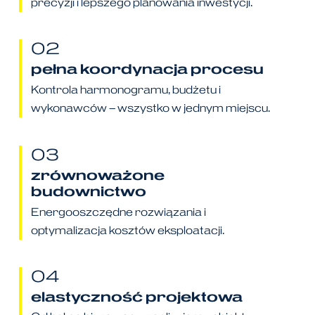
precyzji i lepszego planowania inwestycji.
02
pełna koordynacja procesu
Kontrola harmonogramu, budżetu i
wykonawców – wszystko w jednym miejscu.
03
zrównoważone
budownictwo
Energooszczędne rozwiązania i
optymalizacja kosztów eksploatacji.
04
elastyczność projektowa