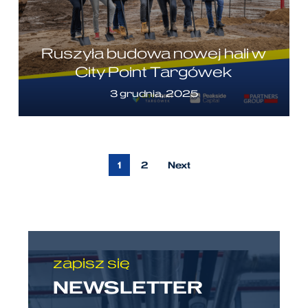
Ruszyła budowa nowej hali w
City Point Targówek
3 grudnia, 2025
1
2
Next
zapisz się
NEWSLETTER