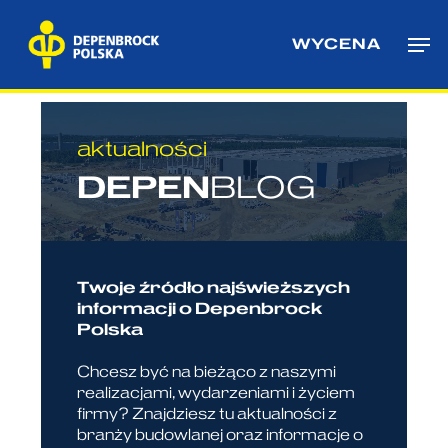
Skip
Me
to
WYCENA
main
content
aktualności
DEPEN
BLOG
Twoje źródło najświeższych
informacji o Depenbrock
Polska
Chcesz być na bieżąco z naszymi
realizacjami, wydarzeniami i życiem
firmy? Znajdziesz tu aktualności z
branży budowlanej oraz informacje o