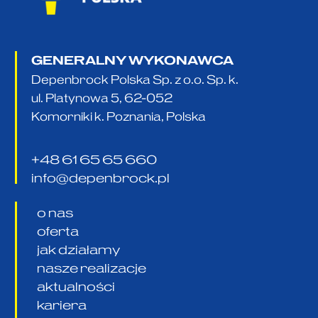
GENERALNY WYKONAWCA
Depenbrock Polska Sp. z o.o. Sp. k.
ul. Platynowa 5, 62-052
Komorniki k. Poznania, Polska
+48 61 65 65 660
info@depenbrock.pl
o nas
oferta
jak działamy
nasze realizacje
aktualności
kariera