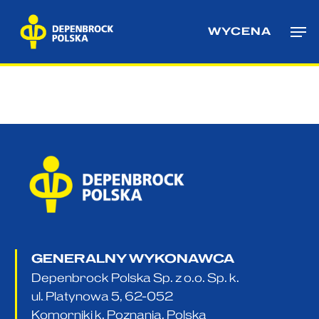
Skip
Me
to
WYCENA
main
content
GENERALNY WYKONAWCA
Depenbrock Polska Sp. z o.o. Sp. k.
ul. Platynowa 5, 62-052
Komorniki k. Poznania, Polska