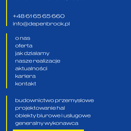
+48 61 65 65 660
info@depenbrock.pl
o nas
oferta
jak działamy
nasze realizacje
aktualności
kariera
kontakt
budownictwo przemysłowe
projektowanie hal
obiekty biurowe i usługowe
generalny wykonawca