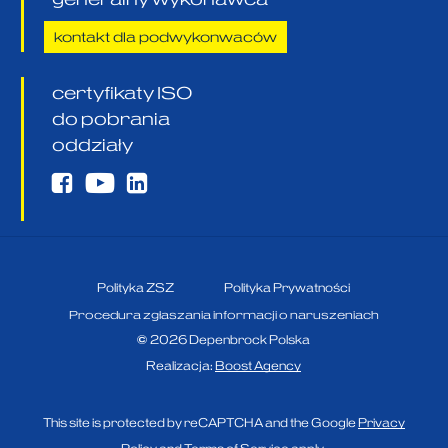
kontakt dla podwykonwaców
certyfikaty ISO
do pobrania
oddziały
Polityka ZSZ
Polityka Prywatności
Procedura zgłaszania informacji o naruszeniach
©
2026
Depenbrock Polska
Realizacja:
Boost Agency
This site is protected by reCAPTCHA and the Google
Privacy