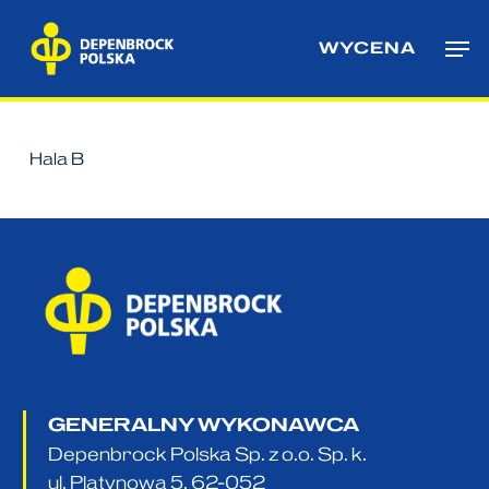
Skip
Me
to
WYCENA
main
content
Hala B
GENERALNY WYKONAWCA
Depenbrock Polska Sp. z o.o. Sp. k.
ul. Platynowa 5, 62-052