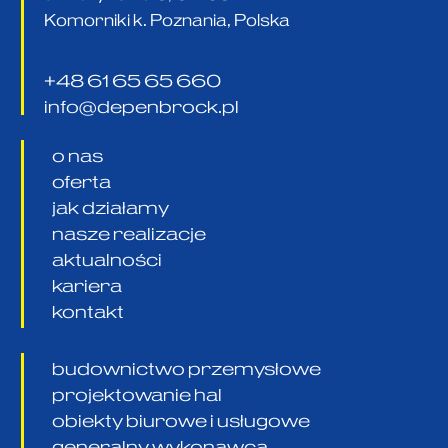
Komorniki k. Poznania, Polska
+48 61 65 65 660
info@depenbrock.pl
o nas
oferta
jak działamy
nasze realizacje
aktualności
kariera
kontakt
budownictwo przemysłowe
projektowanie hal
obiekty biurowe i usługowe
generalny wykonawca