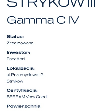
STRYKÓW
III
G
a
m
m
a
C
I
V
Status:
Zrealizowana
Inwestor:
Panattoni
Lokalizacja:
ul. Przemysłowa 12,
Stryków
Certyfikacja:
BREEAM Very Good
Powierzchnia