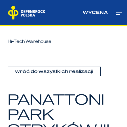
Skip
Me
to
WYCENA
main
content
Hi-Tech Warehouse
wróć do wszystkich realizacji
PANATTONI
PARK