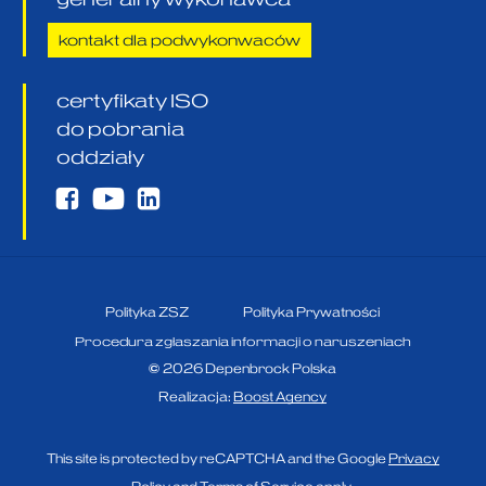
kontakt dla podwykonwaców
certyfikaty ISO
do pobrania
oddziały
Polityka ZSZ
Polityka Prywatności
Procedura zgłaszania informacji o naruszeniach
©
2026
Depenbrock Polska
Realizacja:
Boost Agency
This site is protected by reCAPTCHA and the Google
Privacy