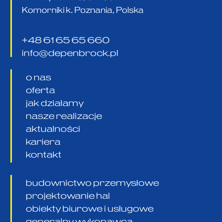
Komorniki k. Poznania, Polska
+48 61 65 65 660
info@depenbrock.pl
o nas
oferta
jak działamy
nasze realizacje
aktualności
kariera
kontakt
budownictwo przemysłowe
projektowanie hal
obiekty biurowe i usługowe
generalny wykonawca