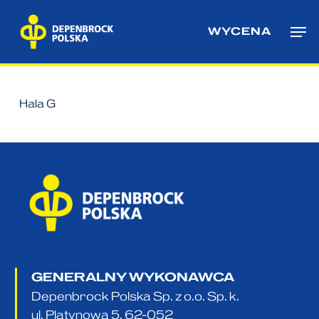
Skip
Me
to
WYCENA
main
content
Hala G
GENERALNY WYKONAWCA
Depenbrock Polska Sp. z o.o. Sp. k.
ul. Platynowa 5, 62-052