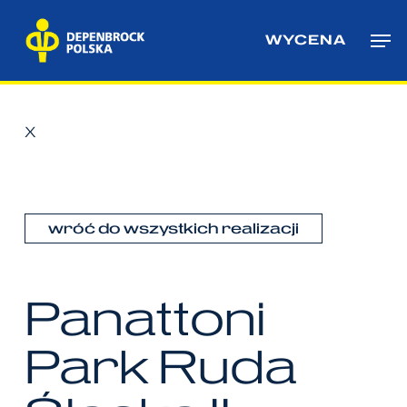
Skip
Me
to
WYCENA
main
content
X
wróć do wszystkich realizacji
Panattoni
Park
Ruda