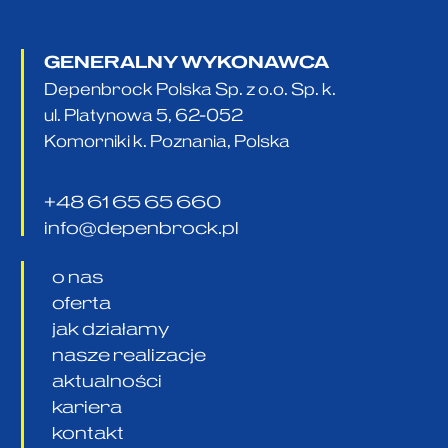
GENERALNY WYKONAWCA
Depenbrock Polska Sp. z o.o. Sp. k.
ul. Platynowa 5, 62-052
Komorniki k. Poznania, Polska
+48 61 65 65 660
info@depenbrock.pl
o nas
oferta
jak działamy
nasze realizacje
aktualności
kariera
kontakt