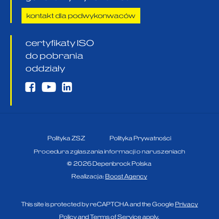
kontakt dla podwykonwaców
certyfikaty ISO
do pobrania
oddziały
Polityka ZSZ
Polityka Prywatności
Procedura zgłaszania informacji o naruszeniach
©
2026
Depenbrock Polska
Realizacja:
Boost Agency
This site is protected by reCAPTCHA and the Google
Privacy
Policy
and
Terms of Service
apply.