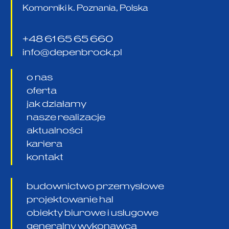
Komorniki k. Poznania, Polska
+48 61 65 65 660
info@depenbrock.pl
o nas
oferta
jak działamy
nasze realizacje
aktualności
kariera
kontakt
budownictwo przemysłowe
projektowanie hal
obiekty biurowe i usługowe
generalny wykonawca