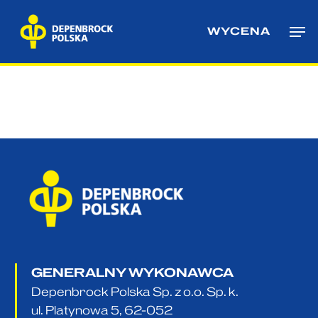
Skip
Me
to
WYCENA
main
content
GENERALNY WYKONAWCA
Depenbrock Polska Sp. z o.o. Sp. k.
ul. Platynowa 5, 62-052