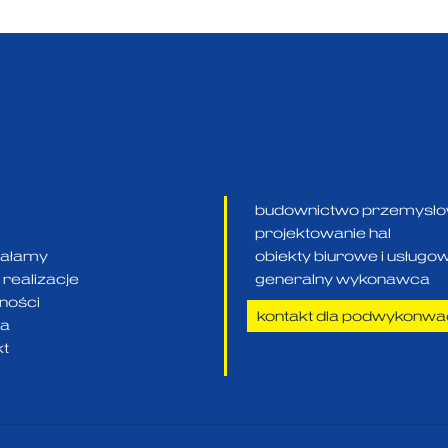
budownictwo przemysł
projektowanie hal
ziałamy
obiekty biurowe i usługo
realizacje
generalny wykonawca
lności
kontakt dla podwykonw
ra
kt