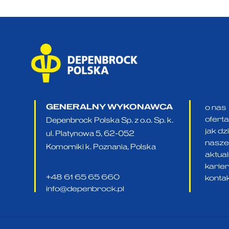
GENERALNY WYKONAWCA
o nas
oferta
Depenbrock Polska Sp. z o.o. Sp. k.
jak d
ul. Platynowa 5, 62-052
nasze 
Komorniki k. Poznania, Polska
aktua
karie
+48 61 65 65 660
konta
info@depenbrock.pl