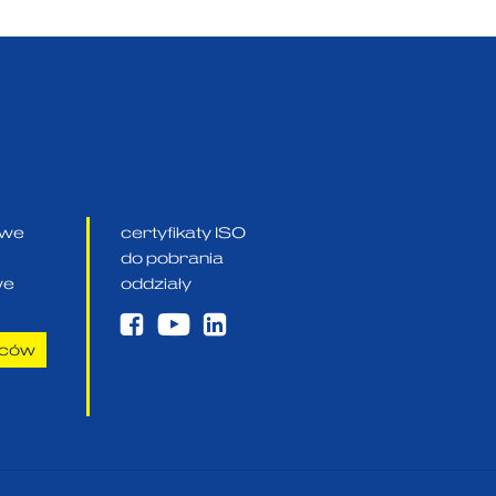
owe
certyfikaty ISO
do pobrania
we
oddziały
aców