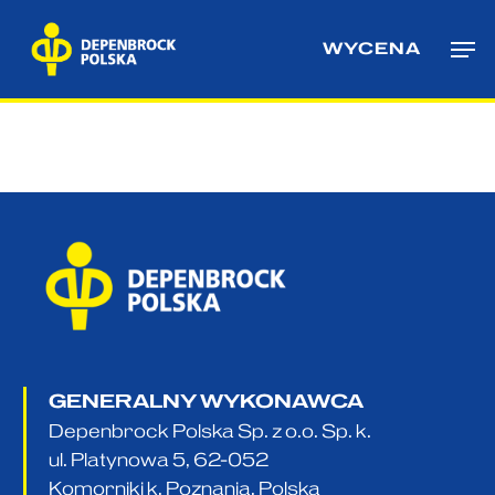
Skip
Me
to
WYCENA
main
content
GENERALNY WYKONAWCA
Depenbrock Polska Sp. z o.o. Sp. k.
ul. Platynowa 5, 62-052
Komorniki k. Poznania, Polska