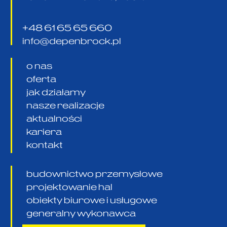
+48 61 65 65 660
info@depenbrock.pl
o nas
oferta
jak działamy
nasze realizacje
aktualności
kariera
kontakt
budownictwo przemysłowe
projektowanie hal
obiekty biurowe i usługowe
generalny wykonawca