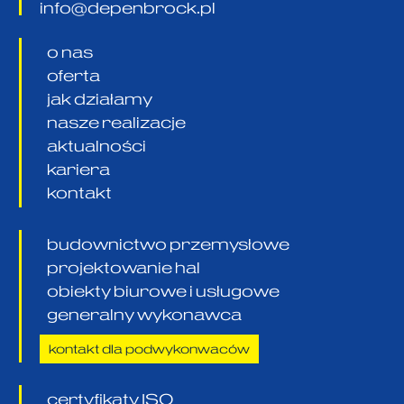
info@depenbrock.pl
o nas
oferta
jak działamy
nasze realizacje
aktualności
kariera
kontakt
budownictwo przemysłowe
projektowanie hal
obiekty biurowe i usługowe
generalny wykonawca
kontakt dla podwykonwaców
certyfikaty ISO