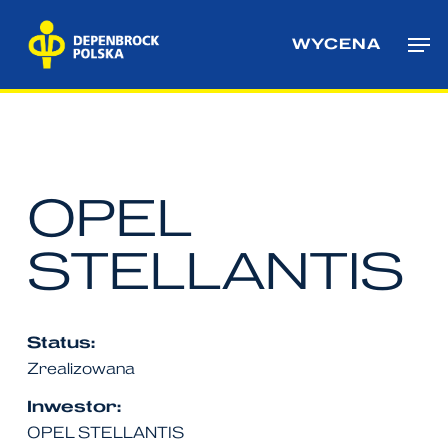
Skip
Me
to
WYCENA
main
content
OPEL
STELLANTIS
Status:
Zrealizowana
Inwestor:
OPEL STELLANTIS