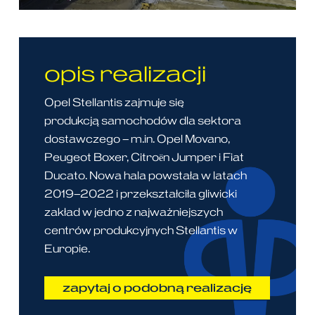
opis realizacji
Opel Stellantis zajmuje się
produkcją
samochodów
dla
sektora
dostawczego
– m.in. Opel
Movano
,
Peugeot
Boxer, Citroën Jumper
i
Fiat
Ducato.
Nowa
hala
powstała
w
latach
2019–2022
i
przekształciła
gliwicki
zakład
w
jedno
z
najważniejszych
centrów
produkcyjnych
Stellantis w
Europie
.
zapytaj o podobną realizację