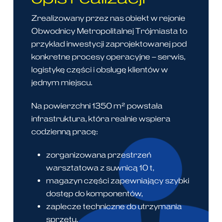
Zrealizowany przez nas obiekt w rejonie
Obwodnicy Metropolitalnej Trójmiasta to
przykład inwestycji zaprojektowanej pod
konkretne procesy operacyjne – serwis,
logistykę części i obsługę klientów w
jednym miejscu.
Na powierzchni 1350 m² powstała
infrastruktura, która realnie wspiera
codzienną pracę:
zorganizowana przestrzeń
warsztatowa z suwnicą 10 t,
magazyn części zapewniający szybki
dostęp do komponentów,
zaplecze techniczne do utrzymania
sprzętu,