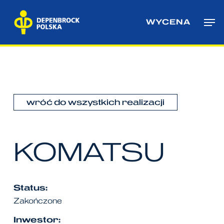
Skip
Me
to
WYCENA
main
content
wróć do wszystkich realizacji
KOMATSU
Status:
Zakończone
Inwestor: