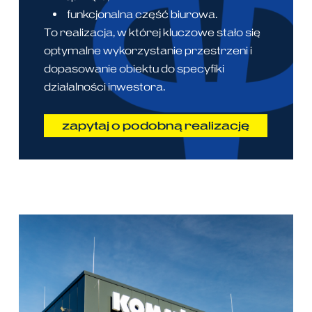
funkcjonalna część biurowa.
To realizacja, w której kluczowe stało się
optymalne wykorzystanie przestrzeni i
dopasowanie obiektu do specyfiki
działalności inwestora.
zapytaj o podobną realizację