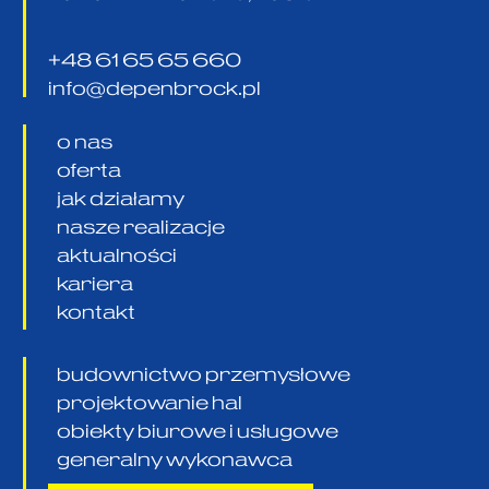
+48 61 65 65 660
info@depenbrock.pl
o nas
oferta
jak działamy
nasze realizacje
aktualności
kariera
kontakt
budownictwo przemysłowe
projektowanie hal
obiekty biurowe i usługowe
generalny wykonawca