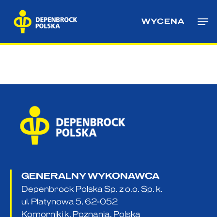
Skip
Me
to
WYCENA
main
content
GENERALNY WYKONAWCA
Depenbrock Polska Sp. z o.o. Sp. k.
ul. Platynowa 5, 62-052
Komorniki k. Poznania, Polska