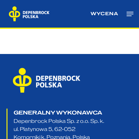
Skip
Me
to
WYCENA
main
content
GENERALNY WYKONAWCA
Depenbrock Polska Sp. z o.o. Sp. k.
ul. Platynowa 5, 62-052
Komorniki k. Poznania, Polska