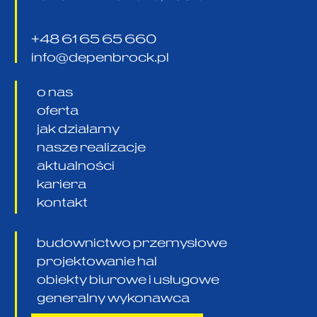
+48 61 65 65 660
info@depenbrock.pl
o nas
oferta
jak działamy
nasze realizacje
aktualności
kariera
kontakt
budownictwo przemysłowe
projektowanie hal
obiekty biurowe i usługowe
generalny wykonawca