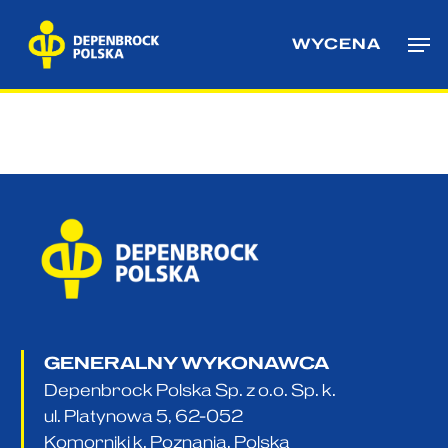
Skip
Me
to
WYCENA
main
content
GENERALNY WYKONAWCA
Depenbrock Polska Sp. z o.o. Sp. k.
ul. Platynowa 5, 62-052
Komorniki k. Poznania, Polska