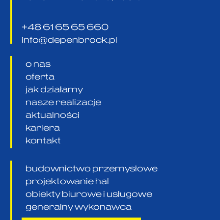
+48 61 65 65 660
info@depenbrock.pl
o nas
oferta
jak działamy
nasze realizacje
aktualności
kariera
kontakt
budownictwo przemysłowe
projektowanie hal
obiekty biurowe i usługowe
generalny wykonawca