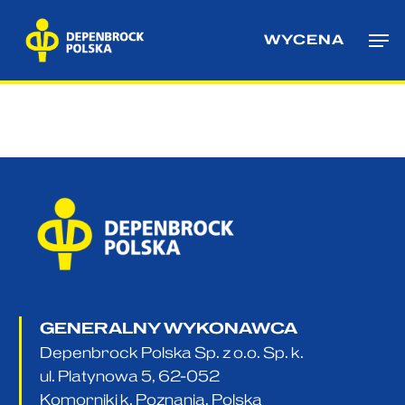
Skip
Me
to
WYCENA
main
content
GENERALNY WYKONAWCA
Depenbrock Polska Sp. z o.o. Sp. k.
ul. Platynowa 5, 62-052
Komorniki k. Poznania, Polska