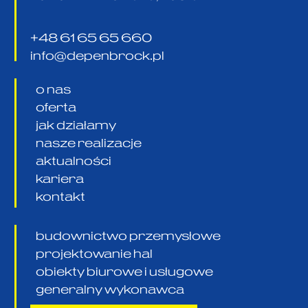
+48 61 65 65 660
info@depenbrock.pl
o nas
oferta
jak działamy
nasze realizacje
aktualności
kariera
kontakt
budownictwo przemysłowe
projektowanie hal
obiekty biurowe i usługowe
generalny wykonawca