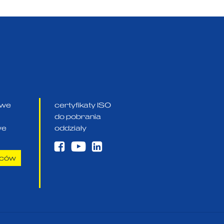
owe
certyfikaty ISO
do pobrania
we
oddziały
aców