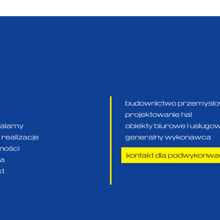
budownictwo przemysł
projektowanie hal
ziałamy
obiekty biurowe i usługo
realizacje
generalny wykonawca
lności
kontakt dla podwykonw
ra
kt