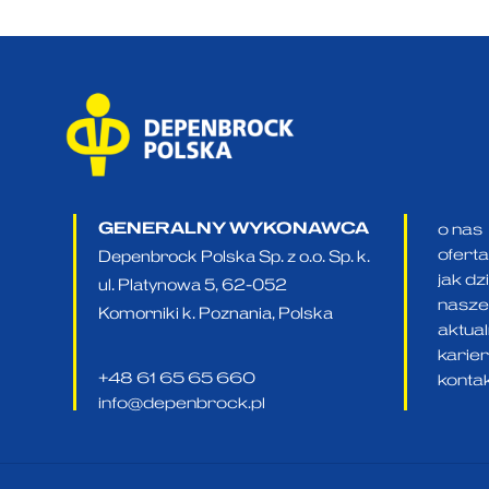
GENERALNY WYKONAWCA
o nas
oferta
Depenbrock Polska Sp. z o.o. Sp. k.
jak d
ul. Platynowa 5, 62-052
nasze 
Komorniki k. Poznania, Polska
aktua
karie
+48 61 65 65 660
konta
info@depenbrock.pl