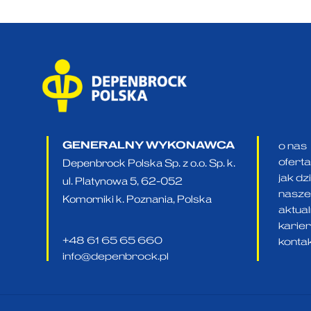
GENERALNY WYKONAWCA
o nas
oferta
Depenbrock Polska Sp. z o.o. Sp. k.
jak d
ul. Platynowa 5, 62-052
nasze 
Komorniki k. Poznania, Polska
aktua
karie
+48 61 65 65 660
konta
info@depenbrock.pl