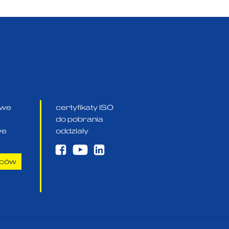
owe
certyfikaty ISO
do pobrania
we
oddziały
aców