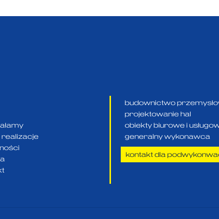
budownictwo przemysł
projektowanie hal
ziałamy
obiekty biurowe i usługo
realizacje
generalny wykonawca
lności
kontakt dla podwykonw
ra
kt