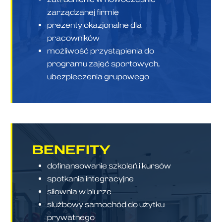
zarządzanej firmie
prezenty okazjonalne dla
pracowników
możliwość przystąpienia do
programu zajęć sportowych,
ubezpieczenia grupowego
BENEFITY
dofinansowanie szkoleń i kursów
spotkania integracyjne
siłownia w biurze
służbowy samochód do użytku
prywatnego