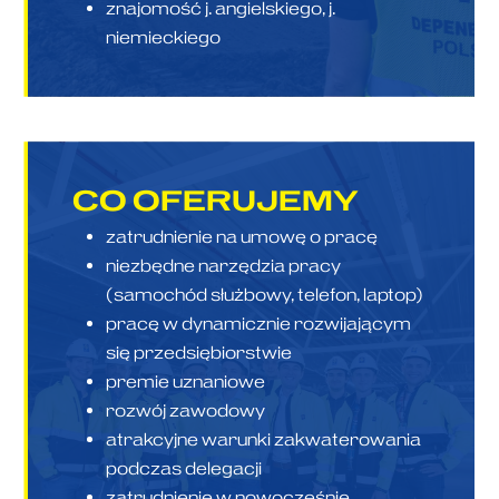
znajomość j. angielskiego, j.
niemieckiego
CO
OFERUJEMY
zatrudnienie na umowę o pracę
niezbędne narzędzia pracy
(samochód służbowy, telefon, laptop)
pracę w dynamicznie rozwijającym
się przedsiębiorstwie
premie uznaniowe
rozwój zawodowy
atrakcyjne warunki zakwaterowania
podczas delegacji
zatrudnienie w nowocześnie