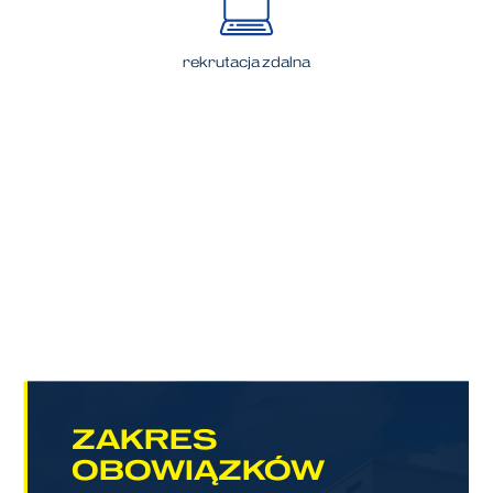
rekrutacja zdalna
ZAKRES
OBOWIĄZKÓW