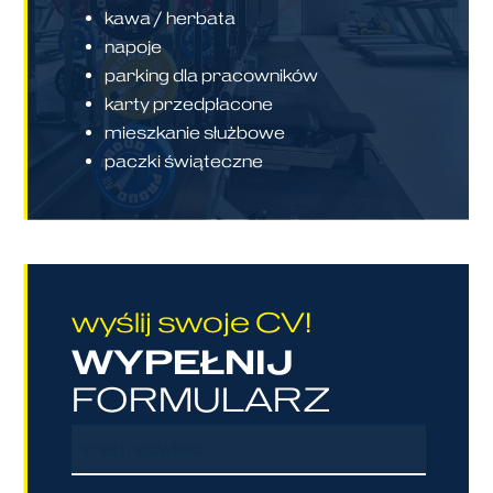
kawa / herbata
napoje
parking dla pracowników
karty przedpłacone
mieszkanie służbowe
paczki świąteczne
wyślij swoje CV!
WYPEŁNIJ
FORMULARZ