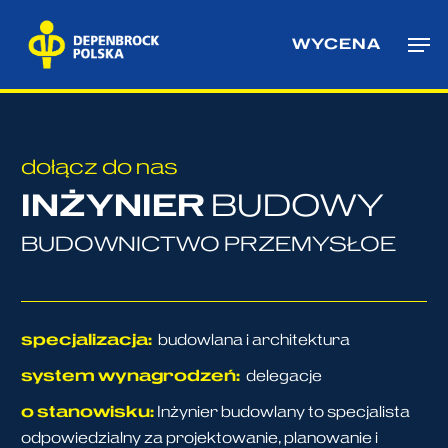
Skip
Me
to
WYCENA
main
content
dołącz do nas
INŻYNIER
BUDOWY
BUDOWNICTWO PRZEMYSŁOE
specjalizacja:
budowlana i architektura
system wynagrodzeń:
delegacje
o stanowisku:
Inżynier budowlany to specjalista
odpowiedzialny za projektowanie, planowanie i