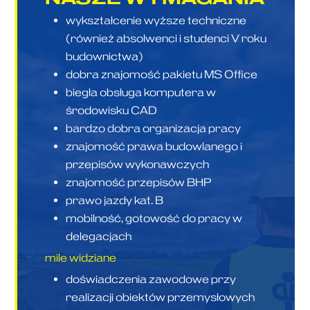
wykształcenie wyższe techniczne
(również absolwenci i studenci V roku
budownictwa)
dobra znajomość pakietu MS Office
biegła obsługa komputera w
środowisku CAD
bardzo dobra organizacja pracy
znajomość prawa budowlanego i
przepisów wykonawczych
znajomość przepisów BHP
prawo jazdy kat. B
mobilność, gotowość do pracy w
delegacjach
mile widziane
doświadczenia zawodowe przy
realizacji obiektów przemysłowych