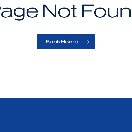
age Not Fou
Back Home